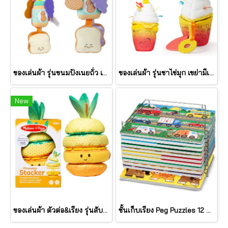
ของเล่นผ้า รุ่นขนมปังเนยถั่ว เขย่ามีเสียง PB&J Take Along Toy รุ่น 30742 ยี่ห้อ Melissa & Doug
ของเล่นผ้า รุ่นชาไข่มุก เขย่ามีเสียง Bubble Tea Take Along Toy รุ่น 30744 ยี่ห้อ Melissa & Doug
New
ของเล่นผ้า ตัวต่อ&เรียง รุ่นสับปะรด เขย่ามีเสียง Pineapple Stacker รุ่น 30743 ยี่ห้อ Melissa & Doug
ชั้นเก็บเรียง Peg Puzzles 12 แผ่น Wire Puzzle-Storage Rack รุ่น 1018 ยี่ห้อ Melissa & Doug (นำเข้า USA)