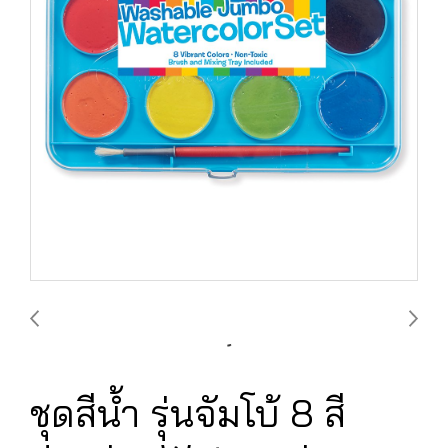
ชุดสีน้ำ รุ่นจัมโบ้ 8 สี