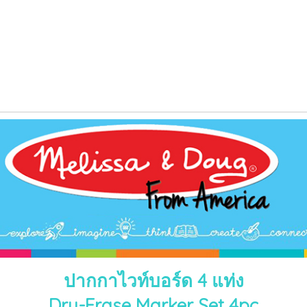
ปากกาไวท์บอร์ด 4 แท่ง
Dry-Erase Marker Set 4pc