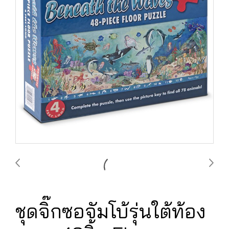
ชุดจิ๊กซอจัมโบ้รุ่นใต้ท้อง