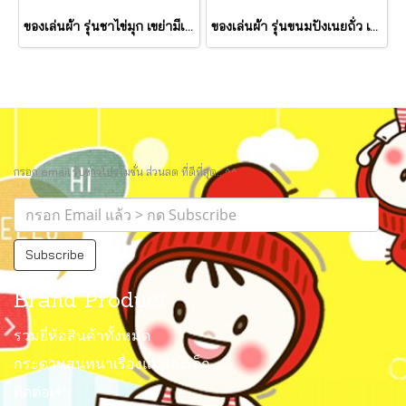
ของเล่นผ้า รุ่นชาไข่มุก เขย่ามีเสียง Bubble Tea Take Along Toy รุ่น 30744 ยี่ห้อ Melissa & Doug
ของเล่นผ้า รุ่นขนมปังเนยถั่ว เขย่ามีเสียง PB&J Take Along Toy รุ่น 30742 ยี่ห้อ Melissa & Doug
กรอก email รับข่าวโปรโมชั่น ส่วนลด ที่ดีที่สุด.. ^^
Subscribe
Brand Product
รวมยี่ห้อสินค้าทั้งหมด
กระดานสนทนาเรื่องแม่และเด็ก
ติดต่อเรา