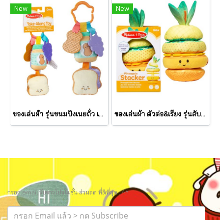
New
New
ของเล่นผ้า รุ่นขนมปังเนยถั่ว เขย่ามีเสียง PB&J Take Along Toy รุ่น 30742 ยี่ห้อ Melissa & Doug
ของเล่นผ้า ตัวต่อ&เรียง รุ่นสับปะรด เขย่ามีเสียง Pineapple Stacker รุ่น 30743 ยี่ห้อ Melissa & Doug
กรอก email รับข่าวโปรโมชั่น ส่วนลด ที่ดีที่สุด.. ^^