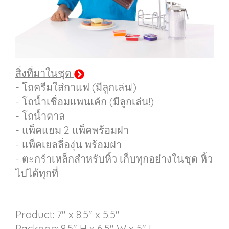
สิ่งที่มาในชุด
- โถครีมใส่กาแฟ (มีลูกเล่น!)
- โถน้ำเชื่อมแพนเค้ก (มีลูกเล่น!)
- โถน้ำตาล
- แพ็คแยม 2 แพ็คพร้อมฝา
- แพ็คเยลลี่องุ่น พร้อมฝา
- ตะกร้าเหล็กสำหรับหิ้ว เก็บทุกอย่างในชุด หิ้ว
ไปได้ทุกที่
Product: 7" x 8.5" x 5.5"
Package: 8.5" H x 6.5" W x 5" L