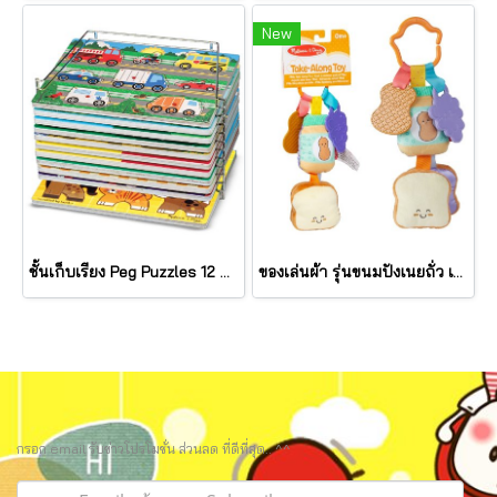
New
ชั้นเก็บเรียง Peg Puzzles 12 แผ่น Wire Puzzle-Storage Rack รุ่น 1018 ยี่ห้อ Melissa & Doug (นำเข้า USA)
ของเล่นผ้า รุ่นขนมปังเนยถั่ว เขย่ามีเสียง PB&J Take Along Toy รุ่น 30742 ยี่ห้อ Melissa & Doug
กรอก email รับข่าวโปรโมชั่น ส่วนลด ที่ดีที่สุด.. ^^