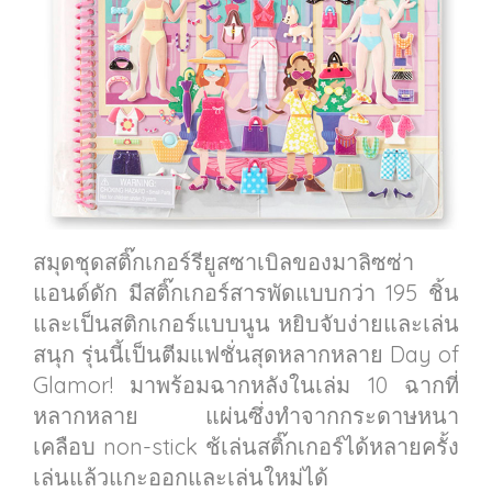
สมุดชุดสติ๊กเกอร์รียูสซาเบิลของมาลิซซ่า
แอนด์ดัก มีสติ๊กเกอร์สารพัดแบบกว่า 195 ชิ้น
และเป็นสติกเกอร์แบบนูน หยิบจับง่ายและเล่น
สนุก รุ่นนี้เป็นตีมแฟชั่นสุดหลากหลาย Day of
Glamor! มาพร้อมฉากหลังในเล่ม 10 ฉากที่
หลากหลาย แผ่นซึ่งทำจากกระดาษหนา
เคลือบ non-stick ช้เล่นสติ๊กเกอร์ได้หลายครั้ง
เล่นแล้วแกะออกและเล่นใหม่ได้