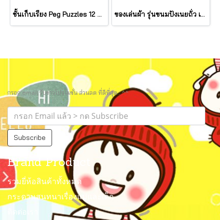
ชั้นเก็บเรียง Peg Puzzles 12 แผ่น Wire Puzzle-Storage Rack รุ่น 1018 ยี่ห้อ Melissa & Doug (นำเข้า USA)
ของเล่นผ้า รุ่นขนมปังเนยถั่ว เขย่ามีเสียง PB&J Take Along Toy รุ่น 30742 ยี่ห้อ Melissa & Doug
กรอก email รับข่าวโปรโมชั่น ส่วนลด ที่ดีที่สุด.. ^^
Subscribe
Brand Product
รวมยี่ห้อสินค้าทั้งหมด
กระดานสนทนาเรื่องแม่และเด็ก
ติดต่อเรา