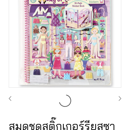
สมุดชุดสติ๊กเกอร์รียูสซา