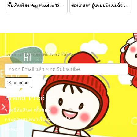
ชั้นเก็บเรียง Peg Puzzles 12 แผ่น Wire Puzzle-Storage Rack รุ่น 1018 ยี่ห้อ Melissa & Doug (นำเข้า USA)
ของเล่นผ้า รุ่นขนมปังเนยถั่ว เขย่ามีเสียง PB&J Take Along Toy รุ่น 30742 ยี่ห้อ Melissa & Doug
กรอก email รับข่าวโปรโมชั่น ส่วนลด ที่ดีที่สุด.. ^^
Subscribe
Brand Product
รวมยี่ห้อสินค้าทั้งหมด
กระดานสนทนาเรื่องแม่และเด็ก
ติดต่อเรา