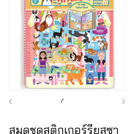
สมุดชุดสติกเกอร์รียูสซา