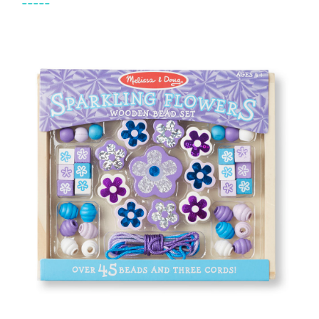
-----