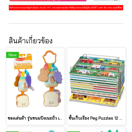
สินค้าเกี่ยวข้อง
New
ของเล่นผ้า รุ่นขนมปังเนยถั่ว เขย่ามีเสียง PB&J Take Along Toy รุ่น 30742 ยี่ห้อ Melissa & Doug
ชั้นเก็บเรียง Peg Puzzles 12 แผ่น Wire Puzzle-Storage Rack รุ่น 1018 ยี่ห้อ Melissa & Doug (นำเข้า USA)