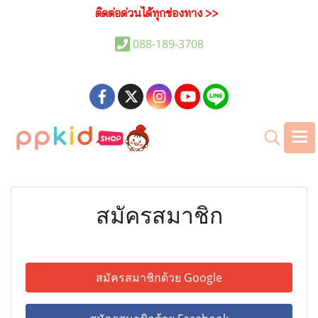
ติดต่อด่วนได้ทุกช่องทาง >>
088-189-3708
สมัครสมาชิก
สมัครสมาชิกด้วย Google