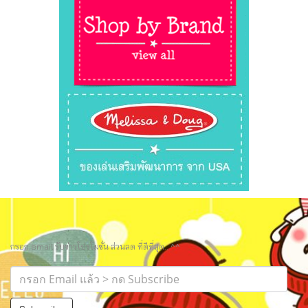
กรอก email รับข่าวโปรโมชั่น ส่วนลด ที่ดีที่สุด.. ^^