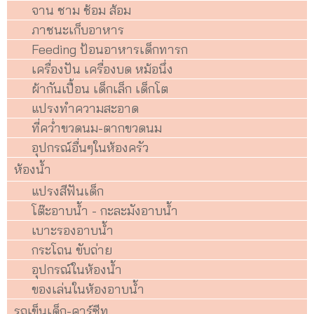
จาน ชาม ช้อม ส้อม
ภาชนะเก็บอาหาร
Feeding ป้อนอาหารเด็กทารก
เครื่องปัน เครื่องบด หม้อนึ่ง
ผ้ากันเปื้อน เด็กเล็ก เด็กโต
แปรงทำความสะอาด
ที่คว่ำขวดนม-ตากขวดนม
อุปกรณ์อื่นๆในห้องครัว
ห้องน้ำ
แปรงสีฟันเด็ก
โต๊ะอาบน้ำ - กะละมังอาบน้ำ
เบาะรองอาบน้ำ
กระโถน ขับถ่าย
อุปกรณ์ในห้องน้ำ
ของเล่นในห้องอาบน้ำ
รถเข็นเด็ก-คาร์ซีท