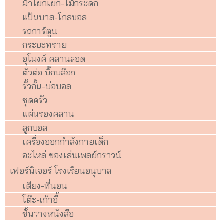
ม้าโยกเยก-ไม้กระดก
แป้นบาส-โกลบอล
รถการ์ตูน
กระบะทราย
อุโมงค์ คลานลอด
ตัวต่อ บิ๊กบล๊อก
รั้วกั้น-บ่อบอล
ชุดครัว
แผ่นรองคลาน
ลูกบอล
เครื่องออกกำลังกายเด็ก
อะไหล่ ของเล่นเพลย์กราวน์
เฟอร์นิเจอร์ โรงเรียนอนุบาล
เตียง-ที่นอน
โต๊ะ-เก้าอี้
ชั้นวางหนังสือ