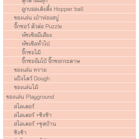
ตุ๊กตาล้มลุก
ลูกบอลเด้งดึ๋ง Hopper ball
ของเล่น เป่าฟองสบู่
จิ๊กซอว์ ตัวต่อ Puzzle
พัซเซิลมีเสียง
พัซเซิลทั่วไป
จิ๊กซอไม้
จิ๊กซอจัมโบ้ จิ๊กซอกระดาษ
ของเล่น ทราย
แป้งโดว์ Dough
ของเล่นไม้
ของเล่น Playground
สไลเดอร์
สไลเดอร์ +ชิงช้า
สไลเดอร์ +ชุดบ้าน
ชิงช้า