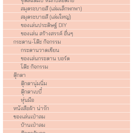
ชุดสแต๊มป์ หมึกปลอดภัย
สมุดระบายสี (เล่มเล็กพกพา)
สมุดระบายสี (เล่มใหญ่)
ของเล่นประดิษฐ์ DIY
ของเล่น สร้างสรรค์ อื่นๆ
กระดาน-โต๊ะ กิจกรรม
กระดานวาดเขียน
ของเล่นกระดาน บอร์ด
โต๊ะ กิจกรรม
ตุ๊กตา
ตุ๊กตานุ่มนิ่ม
ตุ๊กตาเบบี๋
หุ่นมือ
หนังสือผ้า น่ารัก
ของเล่นเป่าลม
บ้านเป่าลม