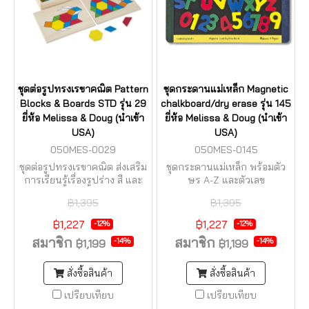
ชุดต่อรูปทรงเรขาคณิต Pattern
ชุดกระดานแม่เหล็ก Magnetic
Blocks & Boards STD รุ่น 29
chalkboard/dry erase รุ่น 145
ยี่ห้อ Melissa & Doug (นำเข้า
ยี่ห้อ Melissa & Doug (นำเข้า
USA)
USA)
050MES-0029
050MES-0145
ชุดต่อรูปทรงเรขาคณิต ส่งเสริม
ชุดกระดานแม่เหล็ก พร้อมตัว
การเรียนรู้เรื่องรูปร่าง สี และ
ษร A-Z และตัวเลข
การแก้ปัญหา
฿1,395
฿1,395
฿1,227
฿1,227
-12%
-12%
สมาชิก
สมาชิก
-14%
-14%
฿1,199
฿1,199
สั่งซื้อสินค้า
สั่งซื้อสินค้า
เปรียบเทียบ
เปรียบเทียบ