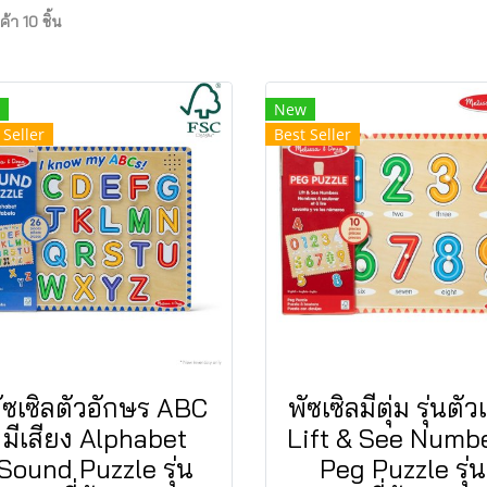
้า 10 ชิ้น
New
 Seller
Best Seller
ัซเซิลตัวอักษร ABC
พัซเซิลมีตุ่ม รุ่นตั
มีเสียง Alphabet
Lift & See Numb
Sound Puzzle รุ่น
Peg Puzzle รุ่น