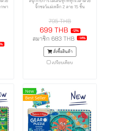
าด้วย
สนุกกับการได้เล่นทุกที่ทุกเวลาด้วย
 พกพา
จิ๊กซอว์แม่เหล็ก 2 ลาย 15 ชิ้น
795 THB
699 THB
-12%
สมาชิก
683 THB
-14%
4%
สั่งซื้อสินค้า
เปรียบเทียบ
New
Best Seller