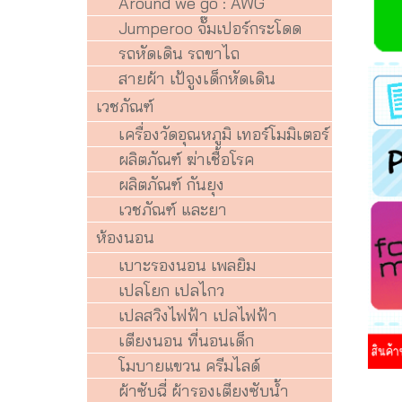
Around we go : AWG
Jumperoo จั๊มเปอร์กระโดด
รถหัดเดิน รถขาไถ
สายผ้า เป้จูงเด็กหัดเดิน
เวชภัณฑ์
เครื่องวัดอุณหภูมิ เทอร์โมมิเตอร์
ผลิตภัณฑ์ ฆ่าเชื้อโรค
ผลิตภัณฑ์ กันยุง
เวชภัณฑ์ และยา
ห้องนอน
เบาะรองนอน เพลยิม
เปลโยก เปลไกว
เปลสวิงไฟฟ้า เปลไฟฟ้า
เตียงนอน ที่นอนเด็ก
โมบายแขวน ครีมไลด์
ผ้าซับฉี่ ผ้ารองเตียงซับน้ำ