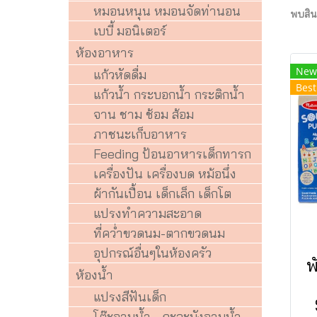
หมอนหนุน หมอนจัดท่านอน
พบสินค
เบบี้ มอนิเตอร์
ห้องอาหาร
New
แก้วหัดดื่ม
Best
แก้วน้ำ กระบอกน้ำ กระติกน้ำ
จาน ชาม ช้อม ส้อม
ภาชนะเก็บอาหาร
Feeding ป้อนอาหารเด็กทารก
เครื่องปัน เครื่องบด หม้อนึ่ง
ผ้ากันเปื้อน เด็กเล็ก เด็กโต
แปรงทำความสะอาด
ที่คว่ำขวดนม-ตากขวดนม
อุปกรณ์อื่นๆในห้องครัว
พ
ห้องน้ำ
แปรงสีฟันเด็ก
โต๊ะอาบน้ำ - กะละมังอาบน้ำ