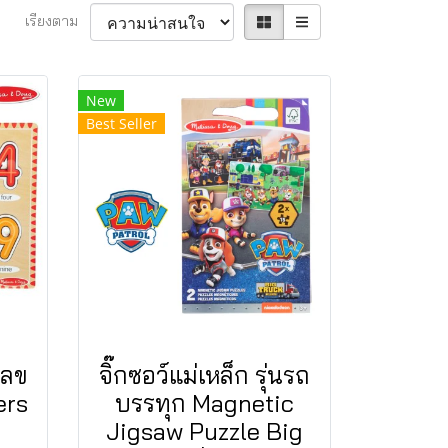
เรียงตาม
New
Best Seller
วเลข
จิ๊กซอว์แม่เหล็ก รุ่นรถ
ers
บรรทุก Magnetic
Jigsaw Puzzle Big