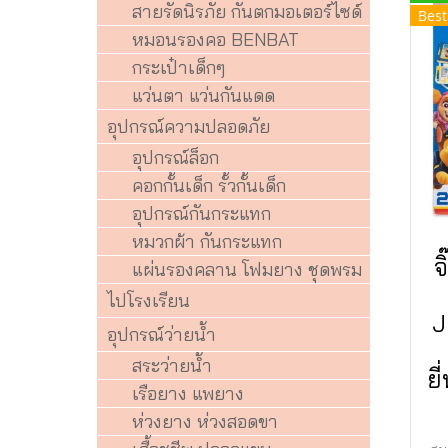
สายรัดนิรภัย กันตกมอเตอร์ไซด์
Best
หมอนรองคอ BENBAT
กระเป๋าเด็กๆ
แว่นตา แว่นกันแดด
อุปกรณ์ความปลอดภัย
อุปกรณ์ล็อก
คอกกั้นเด็ก รั้วกั้นเด็ก
อุปกรณ์กันกระแทก
หมวกผ้า กันกระแทก
จ
แผ่นรองคลาน โฟมยาง ชุดพรม
ไปโรงเรียน
J
อุปกรณ์ว่ายน้ำ
สระว่ายน้ำ
ยี
เรือยาง แพยาง
ห่วงยาง ห่วงสอดขา