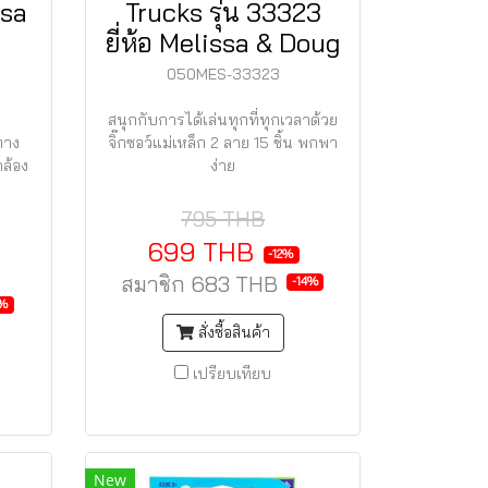
ssa
Trucks รุ่น 33323
ยี่ห้อ Melissa & Doug
050MES-33323
สนุกกับการได้เล่นทุกที่ทุกเวลาด้วย
ทาง
จิ๊กซอว์แม่เหล็ก 2 ลาย 15 ชิ้น พกพา
ล้อง
ง่าย
795 THB
699 THB
-12%
สมาชิก
683 THB
-14%
4%
สั่งซื้อสินค้า
เปรียบเทียบ
New