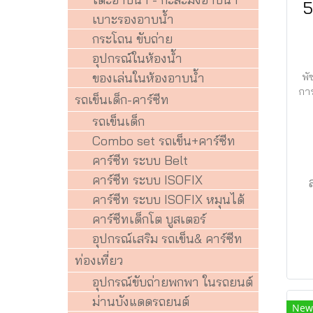
5
เบาะรองอาบน้ำ
กระโถน ขับถ่าย
อุปกรณ์ในห้องน้ำ
ของเล่นในห้องอาบน้ำ
พั
การ
รถเข็นเด็ก-คาร์ซีท
รถเข็นเด็ก
Combo set รถเข็น+คาร์ซีท
คาร์ซีท ระบบ Belt
คาร์ซีท ระบบ ISOFIX
คาร์ซีท ระบบ ISOFIX หมุนได้
คาร์ซีทเด็กโต บูสเตอร์
อุปกรณ์เสริม รถเข็น& คาร์ซีท
ท่องเที่ยว
อุปกรณ์ขับถ่ายพกพา ในรถยนต์
ม่านบังแดดรถยนต์
New