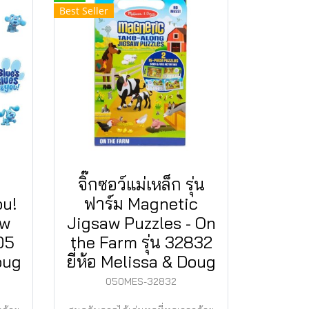
Best Seller
จิ๊กซอว์แม่เหล็ก รุ่น
ou!
ฟาร์ม Magnetic
aw
Jigsaw Puzzles - On
05
the Farm รุ่น 32832
oug
ยี่ห้อ Melissa & Doug
050MES-32832