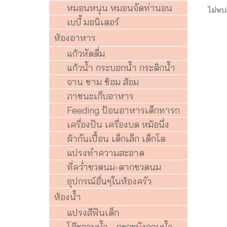
หมอนหนุน หมอนจัดท่านอน
ไม่พบ
เบบี้ มอนิเตอร์
ห้องอาหาร
แก้วหัดดื่ม
แก้วน้ำ กระบอกน้ำ กระติกน้ำ
จาน ชาม ช้อม ส้อม
ภาชนะเก็บอาหาร
Feeding ป้อนอาหารเด็กทารก
เครื่องปัน เครื่องบด หม้อนึ่ง
ผ้ากันเปื้อน เด็กเล็ก เด็กโต
แปรงทำความสะอาด
ที่คว่ำขวดนม-ตากขวดนม
อุปกรณ์อื่นๆในห้องครัว
ห้องน้ำ
แปรงสีฟันเด็ก
โต๊ะอาบน้ำ - กะละมังอาบน้ำ