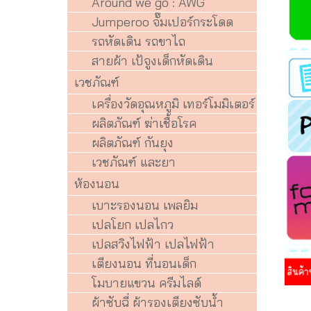
Around we go : AWG
Jumperoo จั๊มเปอร์กระโดด
รถหัดเดิน รถขาไถ
สายผ้า เป้จูงเด็กหัดเดิน
เวชภัณฑ์
เครื่องวัดอุณหภูมิ เทอร์โมมิเตอร์
ผลิตภัณฑ์ ฆ่าเชื้อโรค
ผลิตภัณฑ์ กันยุง
เวชภัณฑ์ และยา
ห้องนอน
เบาะรองนอน เพลยิม
เปลโยก เปลไกว
เปลสวิงไฟฟ้า เปลไฟฟ้า
เตียงนอน ที่นอนเด็ก
โมบายแขวน ครีมไลด์
ผ้าซับฉี่ ผ้ารองเตียงซับน้ำ