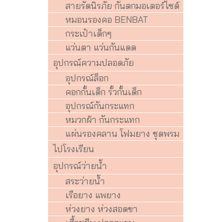
สายรัดนิรภัย กันตกมอเตอร์ไซด์
หมอนรองคอ BENBAT
กระเป๋าเด็กๆ
แว่นตา แว่นกันแดด
อุปกรณ์ความปลอดภัย
อุปกรณ์ล็อก
คอกกั้นเด็ก รั้วกั้นเด็ก
อุปกรณ์กันกระแทก
หมวกผ้า กันกระแทก
แผ่นรองคลาน โฟมยาง ชุดพรม
ไปโรงเรียน
อุปกรณ์ว่ายน้ำ
สระว่ายน้ำ
เรือยาง แพยาง
ห่วงยาง ห่วงสอดขา