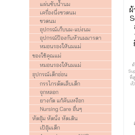
แผ่นซับน้ำนม
ผ้
เครื่องนึ่งขวดนม
S
ขวดนม
อุปกรณ์เก็บนม-แบ่งนม
อุปกรณ์ป้องกันหัวนมมารดา
หมอนรองให้นมแม่
ของใช้คุณแม่
หมอนรองให้นมแม่
ผ
Sup
อุปกรณ์เด็กอ่อน
ที่
กรรไกรตัดเล็บเด็ก
เป
จุกหลอก
ยางกัด แก้คันเหงือก
Nursing Care อื่นๆ
หัดอุ้ม หัดนั่ง หัดเดิน
เป้อุ้มเด็ก