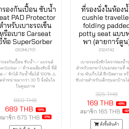
ารองกันเปื้อน ซับน้ำ
ที่รองนั่งในห้องน
eat PAD Protector
cushie travelle
สำหรับเบาะรถเข็น
folding padde
หรือเบาะ Carseat
potty seat แบบ
ยี่ห้อ SuperSorber
พา (ลายการ์ตูน
050MUT01
012AT42
้ารองกันเปื้อน ซับน้ำ ✅ แบรนด์
เบาะรองนั่งชักโครกฟองน้ำนุ
erSorber ✅ ผ้ารองเตียงซับฉี่ ที่ดี
สำหรับพกพาไปนอกสถานที่ 
สุด ✅ ซักได้ กันน้ำซึมได้ 100% ⚠️
ง่าย พับเก็บได้ ฝึกปัสสาวะ หร
ิดจำหน่ายมากว่า 30 ปี จึงมั่นใจ
ขับถ่ายสำหรับเด็กๆนอกบ้านได้
ในคุณภาพ
325 THB
850 THB
169 THB
-48%
689 THB
-19%
สมาชิก
165 THB
-4
สมาชิก
675 THB
-21%
สั่งซื้อสินค้า