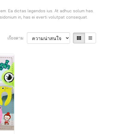
nem. Ea dictas legendos ius. At adhuc solum has.
sidonium in, has ei everti volutpat consequat.
เรียงตาม