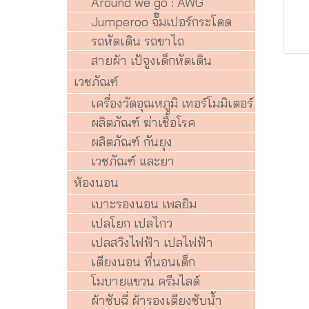
Around we go : AWG
Jumperoo จั๊มเปอร์กระโดด
รถหัดเดิน รถขาไถ
สายผ้า เป้จูงเด็กหัดเดิน
เวชภัณฑ์
เครื่องวัดอุณหภูมิ เทอร์โมมิเตอร์
ผลิตภัณฑ์ ฆ่าเชื้อโรค
ผลิตภัณฑ์ กันยุง
เวชภัณฑ์ และยา
ห้องนอน
เบาะรองนอน เพลยิม
เปลโยก เปลไกว
เปลสวิงไฟฟ้า เปลไฟฟ้า
เตียงนอน ที่นอนเด็ก
โมบายแขวน ครีมไลด์
ผ้าซับฉี่ ผ้ารองเตียงซับน้ำ