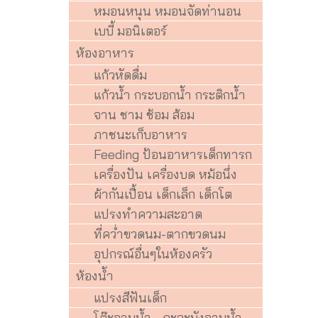
หมอนหนุน หมอนจัดท่านอน
เบบี้ มอนิเตอร์
ห้องอาหาร
แก้วหัดดื่ม
แก้วน้ำ กระบอกน้ำ กระติกน้ำ
จาน ชาม ช้อม ส้อม
ภาชนะเก็บอาหาร
Feeding ป้อนอาหารเด็กทารก
เครื่องปัน เครื่องบด หม้อนึ่ง
ผ้ากันเปื้อน เด็กเล็ก เด็กโต
แปรงทำความสะอาด
ที่คว่ำขวดนม-ตากขวดนม
อุปกรณ์อื่นๆในห้องครัว
ห้องน้ำ
แปรงสีฟันเด็ก
โต๊ะอาบน้ำ - กะละมังอาบน้ำ