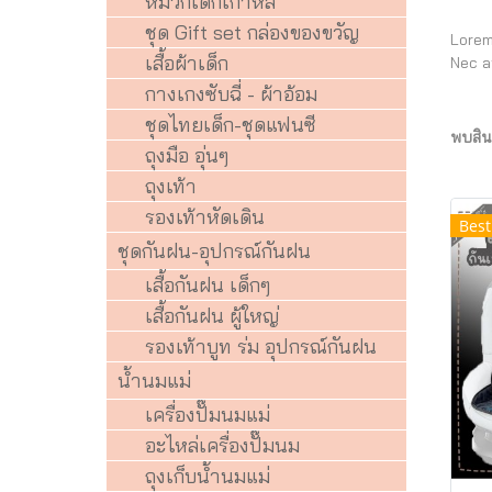
หมวกเด็กเกาหลี
ชุด Gift set กล่องของขวัญ
Lorem
เสื้อผ้าเด็ก
Nec a
กางเกงซับฉี่ - ผ้าอ้อม
ชุดไทยเด็ก-ชุดแฟนซี
พบสินค
ถุงมือ อุ่นๆ
ถุงเท้า
รองเท้าหัดเดิน
Best
ชุดกันฝน-อุปกรณ์กันฝน
เสื้อกันฝน เด็กๆ
เสื้อกันฝน ผู้ใหญ่
รองเท้าบูท ร่ม อุปกรณ์กันฝน
น้ำนมแม่
เครื่องปั๊มนมแม่
อะไหล่เครื่องปั๊มนม
ถุงเก็บน้ำนมแม่