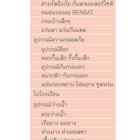
สายรัดนิรภัย กันตกมอเตอร์ไซด์
หมอนรองคอ BENBAT
กระเป๋าเด็กๆ
แว่นตา แว่นกันแดด
อุปกรณ์ความปลอดภัย
อุปกรณ์ล็อก
คอกกั้นเด็ก รั้วกั้นเด็ก
อุปกรณ์กันกระแทก
หมวกผ้า กันกระแทก
แผ่นรองคลาน โฟมยาง ชุดพรม
ไปโรงเรียน
อุปกรณ์ว่ายน้ำ
สระว่ายน้ำ
เรือยาง แพยาง
ห่วงยาง ห่วงสอดขา