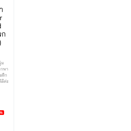
้ำ
r
d
พก
)
่ม
พกพา
ือฝึก
ดีค่ะ
9%