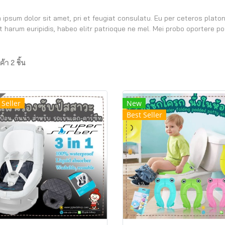
 ipsum dolor sit amet, pri et feugiat consulatu. Eu per ceteros plato
t harum euripidis, habeo elitr patrioque ne mel. Mei probo oportere po
้า 2 ชิ้น
 Seller
New
Best Seller