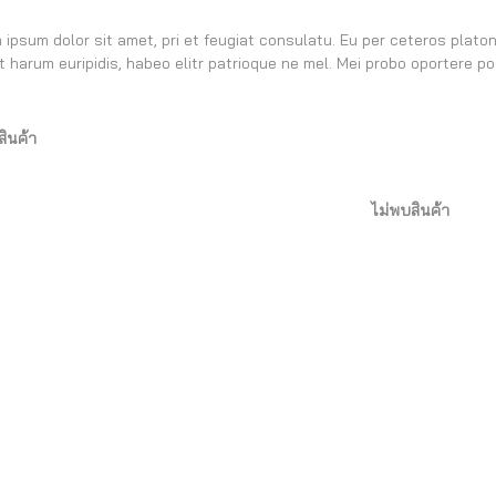
 ipsum dolor sit amet, pri et feugiat consulatu. Eu per ceteros plato
t harum euripidis, habeo elitr patrioque ne mel. Mei probo oportere po
สินค้า
ไม่พบสินค้า