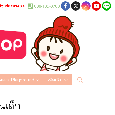
088-189-3708
ด้ทุกช่องทาง >>
งเล่น Playground
เพิ่มเติม
นเด็ก