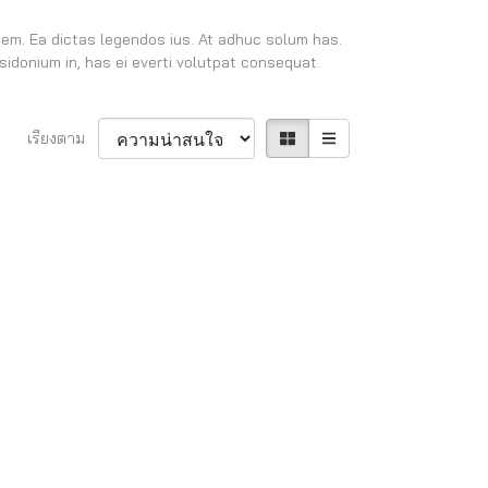
nem. Ea dictas legendos ius. At adhuc solum has.
sidonium in, has ei everti volutpat consequat.
เรียงตาม