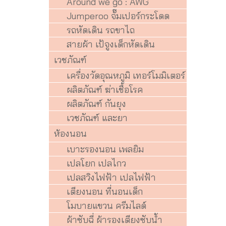
Around we go : AWG
Jumperoo จั๊มเปอร์กระโดด
รถหัดเดิน รถขาไถ
สายผ้า เป้จูงเด็กหัดเดิน
เวชภัณฑ์
เครื่องวัดอุณหภูมิ เทอร์โมมิเตอร์
ผลิตภัณฑ์ ฆ่าเชื้อโรค
ผลิตภัณฑ์ กันยุง
เวชภัณฑ์ และยา
ห้องนอน
เบาะรองนอน เพลยิม
เปลโยก เปลไกว
เปลสวิงไฟฟ้า เปลไฟฟ้า
เตียงนอน ที่นอนเด็ก
โมบายแขวน ครีมไลด์
ผ้าซับฉี่ ผ้ารองเตียงซับน้ำ