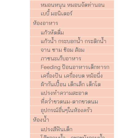
หมอนหนุน หมอนจัดท่านอน
เบบี้ มอนิเตอร์
ห้องอาหาร
แก้วหัดดื่ม
แก้วน้ำ กระบอกน้ำ กระติกน้ำ
จาน ชาม ช้อม ส้อม
ภาชนะเก็บอาหาร
Feeding ป้อนอาหารเด็กทารก
เครื่องปัน เครื่องบด หม้อนึ่ง
ผ้ากันเปื้อน เด็กเล็ก เด็กโต
แปรงทำความสะอาด
ที่คว่ำขวดนม-ตากขวดนม
อุปกรณ์อื่นๆในห้องครัว
ห้องน้ำ
แปรงสีฟันเด็ก
โต๊ะอาบน้ำ - กะละมังอาบน้ำ