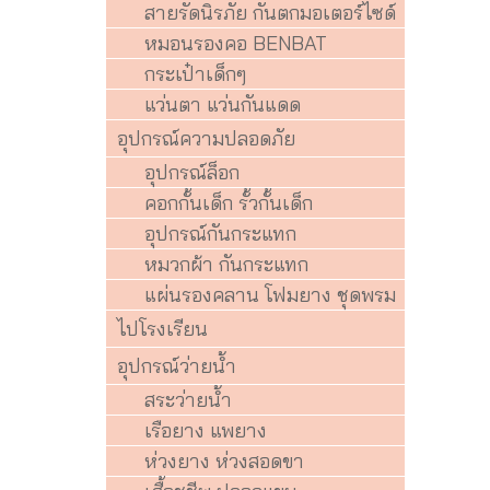
สายรัดนิรภัย กันตกมอเตอร์ไซด์
หมอนรองคอ BENBAT
กระเป๋าเด็กๆ
แว่นตา แว่นกันแดด
อุปกรณ์ความปลอดภัย
อุปกรณ์ล็อก
คอกกั้นเด็ก รั้วกั้นเด็ก
อุปกรณ์กันกระแทก
หมวกผ้า กันกระแทก
แผ่นรองคลาน โฟมยาง ชุดพรม
ไปโรงเรียน
อุปกรณ์ว่ายน้ำ
สระว่ายน้ำ
เรือยาง แพยาง
ห่วงยาง ห่วงสอดขา