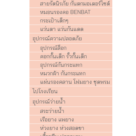
สายรัดนิรภัย กันตกมอเตอร์ไซด์
หมอนรองคอ BENBAT
กระเป๋าเด็กๆ
แว่นตา แว่นกันแดด
อุปกรณ์ความปลอดภัย
อุปกรณ์ล็อก
คอกกั้นเด็ก รั้วกั้นเด็ก
อุปกรณ์กันกระแทก
หมวกผ้า กันกระแทก
แผ่นรองคลาน โฟมยาง ชุดพรม
ไปโรงเรียน
อุปกรณ์ว่ายน้ำ
สระว่ายน้ำ
เรือยาง แพยาง
ห่วงยาง ห่วงสอดขา