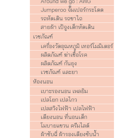
Around we go : AWG
Jumperoo จั๊มเปอร์กระโดด
รถหัดเดิน รถขาไถ
สายผ้า เป้จูงเด็กหัดเดิน
เวชภัณฑ์
เครื่องวัดอุณหภูมิ เทอร์โมมิเตอร์
ผลิตภัณฑ์ ฆ่าเชื้อโรค
ผลิตภัณฑ์ กันยุง
เวชภัณฑ์ และยา
ห้องนอน
เบาะรองนอน เพลยิม
เปลโยก เปลไกว
เปลสวิงไฟฟ้า เปลไฟฟ้า
เตียงนอน ที่นอนเด็ก
โมบายแขวน ครีมไลด์
ผ้าซับฉี่ ผ้ารองเตียงซับน้ำ