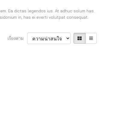
nem. Ea dictas legendos ius. At adhuc solum has.
sidonium in, has ei everti volutpat consequat.
เรียงตาม