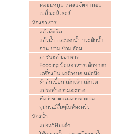
หมอนหนุน หมอนจัดท่านอน
เบบี้ มอนิเตอร์
ห้องอาหาร
แก้วหัดดื่ม
แก้วน้ำ กระบอกน้ำ กระติกน้ำ
จาน ชาม ช้อม ส้อม
ภาชนะเก็บอาหาร
Feeding ป้อนอาหารเด็กทารก
เครื่องปัน เครื่องบด หม้อนึ่ง
ผ้ากันเปื้อน เด็กเล็ก เด็กโต
แปรงทำความสะอาด
ที่คว่ำขวดนม-ตากขวดนม
อุปกรณ์อื่นๆในห้องครัว
ห้องน้ำ
แปรงสีฟันเด็ก
โต๊ะอาบน้ำ - กะละมังอาบน้ำ