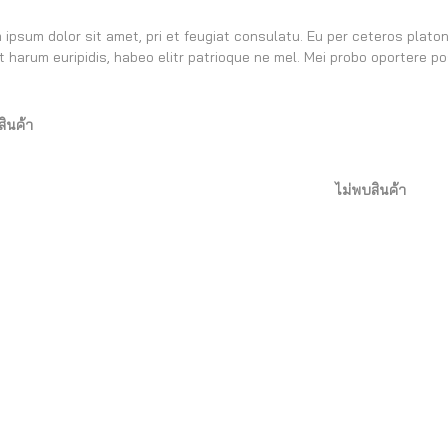
 ipsum dolor sit amet, pri et feugiat consulatu. Eu per ceteros plato
t harum euripidis, habeo elitr patrioque ne mel. Mei probo oportere po
สินค้า
ไม่พบสินค้า