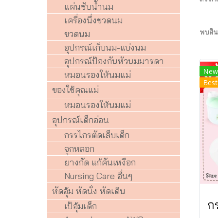
แผ่นซับน้ำนม
เครื่องนึ่งขวดนม
พบสินค
ขวดนม
อุปกรณ์เก็บนม-แบ่งนม
อุปกรณ์ป้องกันหัวนมมารดา
New
หมอนรองให้นมแม่
Best
ของใช้คุณแม่
หมอนรองให้นมแม่
อุปกรณ์เด็กอ่อน
กรรไกรตัดเล็บเด็ก
จุกหลอก
ยางกัด แก้คันเหงือก
Nursing Care อื่นๆ
หัดอุ้ม หัดนั่ง หัดเดิน
ก
เป้อุ้มเด็ก