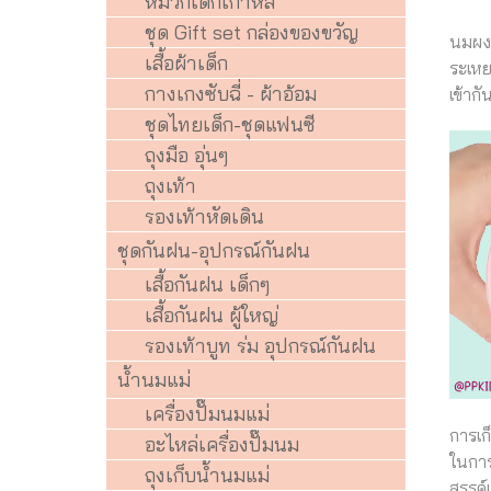
หมวกเด็กเกาหลี
ชุด Gift set กล่องของขวัญ
นมผง 
เสื้อผ้าเด็ก
ระเหย
กางเกงซับฉี่ - ผ้าอ้อม
เข้าก
ชุดไทยเด็ก-ชุดแฟนซี
ถุงมือ อุ่นๆ
ถุงเท้า
รองเท้าหัดเดิน
ชุดกันฝน-อุปกรณ์กันฝน
เสื้อกันฝน เด็กๆ
เสื้อกันฝน ผู้ใหญ่
รองเท้าบูท ร่ม อุปกรณ์กันฝน
น้ำนมแม่
เครื่องปั๊มนมแม่
การเก
อะไหล่เครื่องปั๊มนม
ในการ
ถุงเก็บน้ำนมแม่
สรรค์