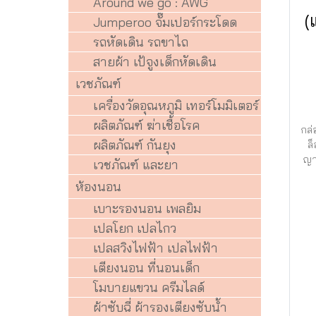
Around we go : AWG
(
Jumperoo จั๊มเปอร์กระโดด
รถหัดเดิน รถขาไถ
สายผ้า เป้จูงเด็กหัดเดิน
เวชภัณฑ์
เครื่องวัดอุณหภูมิ เทอร์โมมิเตอร์
ผลิตภัณฑ์ ฆ่าเชื้อโรค
กล่
ผลิตภัณฑ์ กันยุง
ล
ญา
เวชภัณฑ์ และยา
ห้องนอน
เบาะรองนอน เพลยิม
เปลโยก เปลไกว
เปลสวิงไฟฟ้า เปลไฟฟ้า
เตียงนอน ที่นอนเด็ก
โมบายแขวน ครีมไลด์
ผ้าซับฉี่ ผ้ารองเตียงซับน้ำ