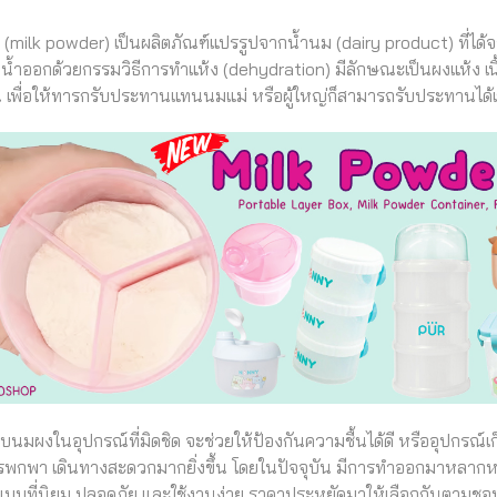
(milk powder) เป็นผลิตภัณฑ์แปรรูปจากน้ำนม (dairy product) ที่ได้จาก
น้ำออกด้วยกรรมวิธีการทำแห้ง (dehydration) มีลักษณะเป็นผงแห้ง เนื
ัน เพื่อให้ทารกรับประทานแทนนมแม่ หรือผู้ใหญ่ก็สามารถรับประทานได้เ
็บนมผงในอุปกรณ์ที่มิดชิด จะช่วยให้ป้องกันความชื้นได้ดี หรืออุปกรณ์
พกพา เดินทางสะดวกมากยิ่งขึ้น โดยในปัจจุบัน มีการทำออกมาหลากหล
แบบที่นิยม ปลอดภัย และใช้งานง่าย ราคาประหยัดมาให้เลือกกันตามชอ