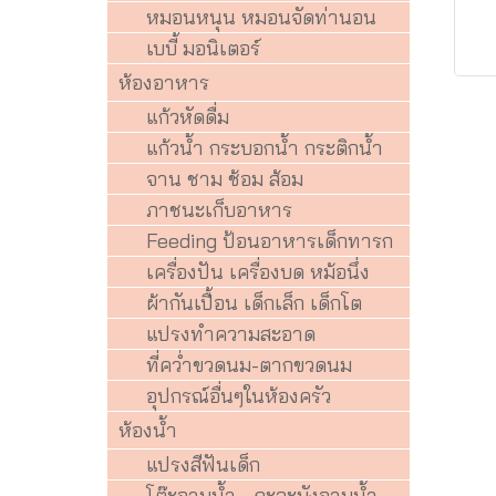
หมอนหนุน หมอนจัดท่านอน
เบบี้ มอนิเตอร์
ห้องอาหาร
แก้วหัดดื่ม
แก้วน้ำ กระบอกน้ำ กระติกน้ำ
จาน ชาม ช้อม ส้อม
ภาชนะเก็บอาหาร
Feeding ป้อนอาหารเด็กทารก
เครื่องปัน เครื่องบด หม้อนึ่ง
ผ้ากันเปื้อน เด็กเล็ก เด็กโต
แปรงทำความสะอาด
ที่คว่ำขวดนม-ตากขวดนม
อุปกรณ์อื่นๆในห้องครัว
ห้องน้ำ
แปรงสีฟันเด็ก
โต๊ะอาบน้ำ - กะละมังอาบน้ำ