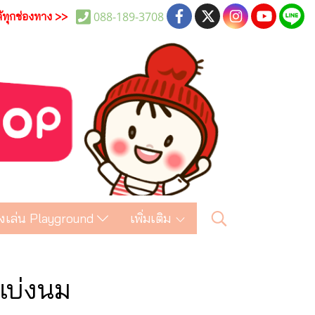
088-189-3708
ด้ทุกช่องทาง >>
งเล่น Playground
เพิ่มเติม
แบ่งนม