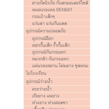
สายรัดนิรภัย กันตกมอเตอร์ไซด์
หมอนรองคอ BENBAT
กระเป๋าเด็กๆ
แว่นตา แว่นกันแดด
อุปกรณ์ความปลอดภัย
อุปกรณ์ล็อก
คอกกั้นเด็ก รั้วกั้นเด็ก
อุปกรณ์กันกระแทก
หมวกผ้า กันกระแทก
แผ่นรองคลาน โฟมยาง ชุดพรม
ไปโรงเรียน
อุปกรณ์ว่ายน้ำ
สระว่ายน้ำ
เรือยาง แพยาง
ห่วงยาง ห่วงสอดขา