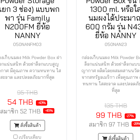
Powder Storage
Powder Box ขน
แยก 3 ช่อง) แบบพก
1300 ml. หรือใส
พา รุ่น Family
นมผงได้ประมา
N200FM ยี่ห้อ
600 กรัม รุ่น N4
NANNY
ยี่ห้อ NANNY
050NANFM03
050NAN23
องเก็บนมผง Milk Powder Box ฝา
กล่องเก็บนมผง Milk Powder B
็อกแน่นสนิท ด้วยฝาล็อกแบบสูญ
ล็อกแน่นสนิท ด้วยฝาล็อกแบ
กาศ มีคุณภาพ ความทนทาน ใส
ญากาศ ผลิตโดยผสมผสานนวั
สะอาด และปลอดภัยมากที่สุด
จากสหรัฐอเมริกา เพื่อคุณภาพ
ทนทาน ใสสะอาด และปลอดภั
ที่สุด
95 THB
54 THB
-43%
135 THB
สมาชิก
52 THB
-45%
99 THB
-27%
สมาชิก
97 THB
-28
สั่งซื้อสินค้า
เปรียบเทียบ
สั่งซื้อสินค้า