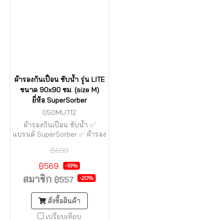
ผ้ารองกันเปื้อน ซับน้ำ รุ่น LITE
ขนาด 90x90 ซม. (size M)
ยี่ห้อ SuperSorber
050MUT12
ผ้ารองกันเปื้อน ซับน้ำ ✅
แบรนด์ SuperSorber ✅ ผ้ารอง
เตียงซับฉี่ ที่ดีที่สุด ✅ ซักได้ กัน
฿699
น้ำซึมได้ 100% ⚠️ เปิดจำหน่าย
มากว่า 30 ปี จึงมั่นใจใน
฿569
-19%
คุณภาพ
สมาชิก
-20%
฿557
สั่งซื้อสินค้า
เปรียบเทียบ