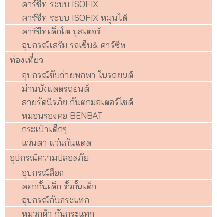
คาร์ซีท ระบบ ISOFIX
คาร์ซีท ระบบ ISOFIX หมุนได้
คาร์ซีทเด็กโต บูสเตอร์
อุปกรณ์เสริม รถเข็น& คาร์ซีท
ท่องเที่ยว
อุปกรณ์ขับถ่ายพกพา ในรถยนต์
ม่านบังแดดรถยนต์
สายรัดนิรภัย กันตกมอเตอร์ไซด์
หมอนรองคอ BENBAT
กระเป๋าเด็กๆ
แว่นตา แว่นกันแดด
อุปกรณ์ความปลอดภัย
อุปกรณ์ล็อก
คอกกั้นเด็ก รั้วกั้นเด็ก
อุปกรณ์กันกระแทก
หมวกผ้า กันกระแทก