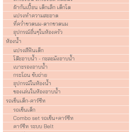
ผ้ากันเปื้อน เด็กเล็ก เด็กโต
แปรงทำความสะอาด
ที่คว่ำขวดนม-ตากขวดนม
อุปกรณ์อื่นๆในห้องครัว
ห้องน้ำ
แปรงสีฟันเด็ก
โต๊ะอาบน้ำ - กะละมังอาบน้ำ
เบาะรองอาบน้ำ
กระโถน ขับถ่าย
อุปกรณ์ในห้องน้ำ
ของเล่นในห้องอาบน้ำ
รถเข็นเด็ก-คาร์ซีท
รถเข็นเด็ก
Combo set รถเข็น+คาร์ซีท
คาร์ซีท ระบบ Belt