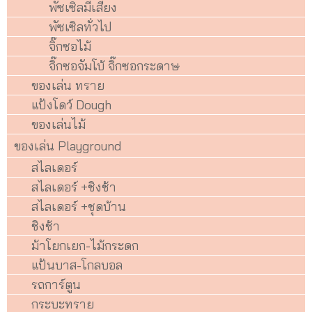
พัซเซิลมีเสียง
พัซเซิลทั่วไป
จิ๊กซอไม้
จิ๊กซอจัมโบ้ จิ๊กซอกระดาษ
ของเล่น ทราย
แป้งโดว์ Dough
ของเล่นไม้
ของเล่น Playground
สไลเดอร์
สไลเดอร์ +ชิงช้า
สไลเดอร์ +ชุดบ้าน
ชิงช้า
ม้าโยกเยก-ไม้กระดก
แป้นบาส-โกลบอล
รถการ์ตูน
กระบะทราย