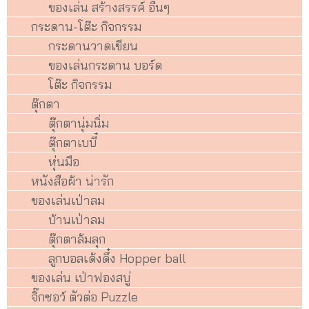
ของเล่น สร้างสรรค์ อื่นๆ
กระดาน-โต๊ะ กิจกรรม
กระดานวาดเขียน
ของเล่นกระดาน บอร์ด
โต๊ะ กิจกรรม
ตุ๊กตา
ตุ๊กตานุ่มนิ่ม
ตุ๊กตาเบบี๋
หุ่นมือ
หนังสือผ้า น่ารัก
ของเล่นเป่าลม
บ้านเป่าลม
ตุ๊กตาล้มลุก
ลูกบอลเด้งดึ๋ง Hopper ball
ของเล่น เป่าฟองสบู่
จิ๊กซอว์ ตัวต่อ Puzzle