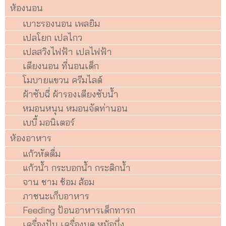
ห้องนอน
เบาะรองนอน เพลยิม
เปลโยก เปลไกว
เปลสวิงไฟฟ้า เปลไฟฟ้า
เตียงนอน ที่นอนเด็ก
โมบายแขวน ครีมไลด์
ผ้าซับฉี่ ผ้ารองเตียงซับน้ำ
หมอนหนุน หมอนจัดท่านอน
เบบี้ มอนิเตอร์
ห้องอาหาร
แก้วหัดดื่ม
แก้วน้ำ กระบอกน้ำ กระติกน้ำ
จาน ชาม ช้อม ส้อม
ภาชนะเก็บอาหาร
Feeding ป้อนอาหารเด็กทารก
เครื่องปัน เครื่องบด หม้อนึ่ง