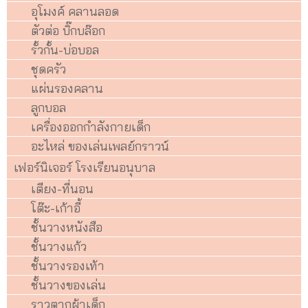
อุโมงค์ คลานลอด
ตัวต่อ บิ๊กบล๊อก
รั้วกั้น-บ่อบอล
ชุดครัว
แผ่นรองคลาน
ลูกบอล
เครื่องออกกำลังกายเด็ก
อะไหล่ ของเล่นเพลย์กราวน์
เฟอร์นิเจอร์ โรงเรียนอนุบาล
เตียง-ที่นอน
โต๊ะ-เก้าอี้
ชั้นวางหนังสือ
ชั้นวางแก้ว
ชั้นวางรองเท้า
ชั้นวางของเล่น
ราวตากผ้าเด็ก