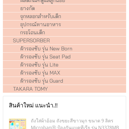
ผลิตภัณฑ์ดูแลลูกน้อย
ยางกัด
จุกหลอกสำหรับเด็ก
อุปกรณ์ทานอาหาร
กระโถนเด็ก
SUPERSORBER
ผ้ารองซับ รุ่น New Born
ผ้ารองซับ รุ่น Seat Pad
ผ้ารองซับ รุ่น Lite
ผ้ารองซับ รุ่น MAX
ผ้ารองซับ รุ่น Guard
TAKARA TOMY
สินค้าใหม่ แนะนำ.!!
ถังใส่ผ้าอ้อม ถังขยะสีขาวมุก ขนาด 9 ลิตร
MicrobanⓇ ป้องกันแบคทีเรีย รุ่น N3378MB