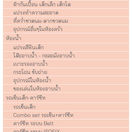
ผ้ากันเปื้อน เด็กเล็ก เด็กโต
แปรงทำความสะอาด
ที่คว่ำขวดนม-ตากขวดนม
อุปกรณ์อื่นๆในห้องครัว
ห้องน้ำ
แปรงสีฟันเด็ก
โต๊ะอาบน้ำ - กะละมังอาบน้ำ
เบาะรองอาบน้ำ
กระโถน ขับถ่าย
อุปกรณ์ในห้องน้ำ
ของเล่นในห้องอาบน้ำ
รถเข็นเด็ก-คาร์ซีท
รถเข็นเด็ก
Combo set รถเข็น+คาร์ซีท
คาร์ซีท ระบบ Belt
คาร์ซีท ระบบ ISOFIX