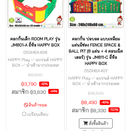
คอกกั้นเด็ก ROOM PLAY รุ่น
คอกกั้น บ่อบอล แบบเหลี่ยม
JM801-A ยี่ห้อ HAPPY BOX
แผ่นมีช่อง FENCE SPACE &
BALL PIT (8 แผ่น + 4 คอนเน็ค
050HBX408
เตอร์) รุ่น JM811-C ยี่ห้อ
HAPPY Play ✅ แบรนด์ HAPPY
HAPPY BOX
BOX ✅ นำเข้าจากประเทศ
เกาหลี (made in korea) ⚠️ มี
050HBX407
฿6,500
ศูนย์บริการอยู่กรุงเทพฯ ⚠️ มี
HAPPY Play ✅ แบรนด์ HAPPY
บริการอะไหล่ (หากชำรุดหรือ
฿3,790
BOX ✅ นำเข้าจากประเทศ
-42%
หาย) ⚠️ เปิดจำหน่ายมากว่า
เกาหลี (made in korea) ⚠️ มี
สมาชิก
-44%
฿3,630
30 ปี จึงมั่นใจในคุณภาพ
฿16,500
ศูนย์บริการอยู่กรุงเทพฯ ⚠️ มี
บริการอะไหล่ (หากชำรุดหรือ
฿8,490
-49%
สินค้าหมด
หาย) ⚠️ เปิดจำหน่ายมากว่า
สมาชิก
-50%
฿8,330
30 ปี จึงมั่นใจในคุณภาพ
เปรียบเทียบ
สั่งซื้อสินค้า