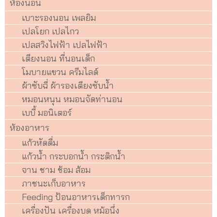
ห้องนอน
เบาะรองนอน เพลยิม
เปลโยก เปลไกว
เปลสวิงไฟฟ้า เปลไฟฟ้า
เตียงนอน ที่นอนเด็ก
โมบายแขวน ครีมไลด์
ผ้าซับฉี่ ผ้ารองเตียงซับน้ำ
หมอนหนุน หมอนจัดท่านอน
เบบี้ มอนิเตอร์
ห้องอาหาร
แก้วหัดดื่ม
แก้วน้ำ กระบอกน้ำ กระติกน้ำ
จาน ชาม ช้อม ส้อม
ภาชนะเก็บอาหาร
Feeding ป้อนอาหารเด็กทารก
เครื่องปัน เครื่องบด หม้อนึ่ง