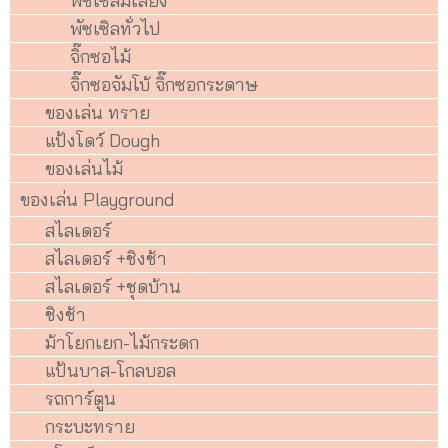
พัซเซิลมีเสียง
พัซเซิลทั่วไป
จิ๊กซอไม้
จิ๊กซอจัมโบ้ จิ๊กซอกระดาษ
ของเล่น ทราย
แป้งโดว์ Dough
ของเล่นไม้
ของเล่น Playground
สไลเดอร์
สไลเดอร์ +ชิงช้า
สไลเดอร์ +ชุดบ้าน
ชิงช้า
ม้าโยกเยก-ไม้กระดก
แป้นบาส-โกลบอล
รถการ์ตูน
กระบะทราย