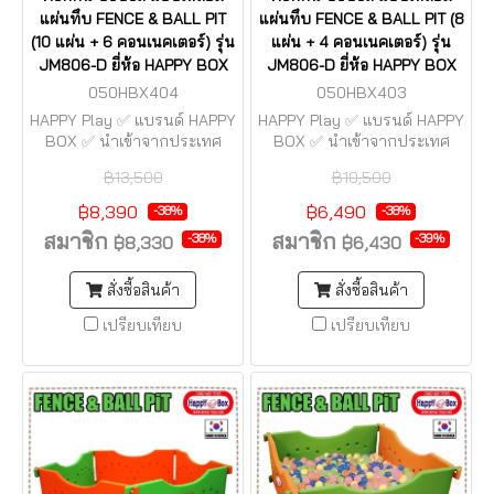
แผ่นทึบ FENCE & BALL PIT
แผ่นทึบ FENCE & BALL PIT (8
(10 แผ่น + 6 คอนเนคเตอร์) รุ่น
แผ่น + 4 คอนเนคเตอร์) รุ่น
JM806-D ยี่ห้อ HAPPY BOX
JM806-D ยี่ห้อ HAPPY BOX
050HBX404
050HBX403
HAPPY Play ✅ แบรนด์ HAPPY
HAPPY Play ✅ แบรนด์ HAPPY
BOX ✅ นำเข้าจากประเทศ
BOX ✅ นำเข้าจากประเทศ
เกาหลี (made in korea) ⚠️ มี
เกาหลี (made in korea) ⚠️ มี
฿13,500
฿10,500
ศูนย์บริการอยู่กรุงเทพฯ ⚠️ มี
ศูนย์บริการอยู่กรุงเทพฯ ⚠️ มี
บริการอะไหล่ (หากชำรุดหรือ
บริการอะไหล่ (หากชำรุดหรือ
฿8,390
฿6,490
-38%
-38%
หาย) ⚠️ เปิดจำหน่ายมากว่า
หาย) ⚠️ เปิดจำหน่ายมากว่า
สมาชิก
สมาชิก
-38%
-39%
฿8,330
฿6,430
30 ปี จึงมั่นใจในคุณภาพ
30 ปี จึงมั่นใจในคุณภาพ
สั่งซื้อสินค้า
สั่งซื้อสินค้า
เปรียบเทียบ
เปรียบเทียบ