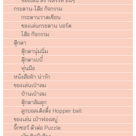
ของเล่น สร้างสรรค์ อื่นๆ
กระดาน-โต๊ะ กิจกรรม
กระดานวาดเขียน
ของเล่นกระดาน บอร์ด
โต๊ะ กิจกรรม
ตุ๊กตา
ตุ๊กตานุ่มนิ่ม
ตุ๊กตาเบบี๋
หุ่นมือ
หนังสือผ้า น่ารัก
ของเล่นเป่าลม
บ้านเป่าลม
ตุ๊กตาล้มลุก
ลูกบอลเด้งดึ๋ง Hopper ball
ของเล่น เป่าฟองสบู่
จิ๊กซอว์ ตัวต่อ Puzzle