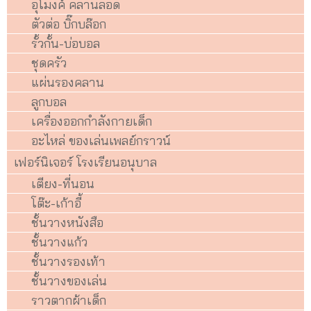
อุโมงค์ คลานลอด
ตัวต่อ บิ๊กบล๊อก
รั้วกั้น-บ่อบอล
ชุดครัว
แผ่นรองคลาน
ลูกบอล
เครื่องออกกำลังกายเด็ก
อะไหล่ ของเล่นเพลย์กราวน์
เฟอร์นิเจอร์ โรงเรียนอนุบาล
เตียง-ที่นอน
โต๊ะ-เก้าอี้
ชั้นวางหนังสือ
ชั้นวางแก้ว
ชั้นวางรองเท้า
ชั้นวางของเล่น
ราวตากผ้าเด็ก