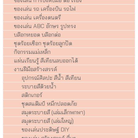
ของเล่น การบังคับมือ ต่อ เรียง
ของเล่น รถ เครื่องบิน รถไฟ
ของเล่น เครื่องดนตรี
ของเล่น ABC อักษร รูปทรง
บล๊อกหยอด บล๊อกต่อ
ชุดร้อยเชือก ชุดร้อยลูกปัด
กิจกรรมแม่เหล็ก
แผ่นเรียนรู้ สีเทียนลบออกได้
งานฝีมือสร้างสรรค์
อุปกรณ์ศิลปะ สีน้ำ สีเทียน
ระบายสีด้วยน้ำ
สติกเกอร์
ชุดสแต๊มป์ หมึกปลอดภัย
สมุดระบายสี (เล่มเล็กพกพา)
สมุดระบายสี (เล่มใหญ่)
ของเล่นประดิษฐ์ DIY