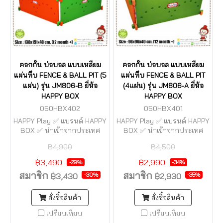
คอกกั้น บ่อบอล แบบเหลี่ยม
คอกกั้น บ่อบอล แบบเหลี่ยม
แผ่นทึบ FENCE & BALL PIT (5
แผ่นทึบ FENCE & BALL PIT
แผ่น) รุ่น JM806-B ยี่ห้อ
(4แผ่น) รุ่น JM806-A ยี่ห้อ
HAPPY BOX
HAPPY BOX
050HBX402
050HBX401
HAPPY Play ✅ แบรนด์ HAPPY
HAPPY Play ✅ แบรนด์ HAPPY
BOX ✅ นำเข้าจากประเทศ
BOX ✅ นำเข้าจากประเทศ
เกาหลี (made in korea) ⚠️ มี
เกาหลี (made in korea) ⚠️ มี
฿4,900
฿4,500
ศูนย์บริการอยู่กรุงเทพฯ ⚠️ มี
ศูนย์บริการอยู่กรุงเทพฯ ⚠️ มี
บริการอะไหล่ (หากชำรุดหรือ
บริการอะไหล่ (หากชำรุดหรือ
฿3,490
฿2,990
-29%
-34%
หาย) ⚠️ เปิดจำหน่ายมากว่า
หาย) ⚠️ เปิดจำหน่ายมากว่า
สมาชิก
สมาชิก
-30%
-35%
฿3,430
฿2,930
30 ปี จึงมั่นใจในคุณภาพ
30 ปี จึงมั่นใจในคุณภาพ
สั่งซื้อสินค้า
สั่งซื้อสินค้า
เปรียบเทียบ
เปรียบเทียบ